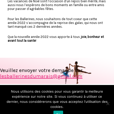
Les vacances de Noël sont l’occasion d’un repos bien mérité, mais
aussi nous l’espérons de bons moments en famille ou entre amis
pour passer d’agréables fêtes.
Pour les Ballerines, nous souhaitons de tout coeur que cette
année 2022 s’accompagne de la reprise des galas, qui nous ont
tant manqué ces 2 dernières années.
Que la nouvelle année 2022 vous apporte à tous
joie, bonheur et
avant tout la santé
!
Veuillez envoyer votre demande sur
lesballerinesdumarais@gmail.com
© Les ballerines du Marais 2017
Nous utilisons des cookies pour vous garantir la meilleure
expérience sur notre site. Si vous continuez à utiliser ce
dernier, nous considérerons que vous acceptez l'utilisation des
Plan du site
Mentions légales
cookies.