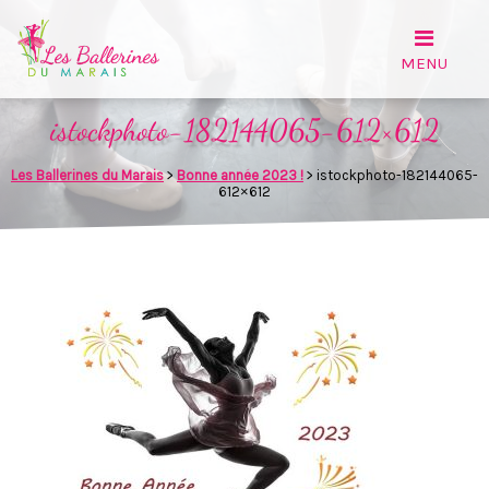
istockphoto-182144065-612×612
Les Ballerines du Marais
>
Bonne année 2023 !
>
istockphoto-182144065-
612×612