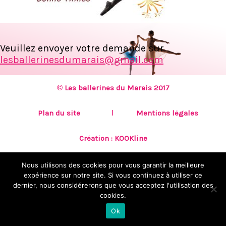
Veuillez envoyer votre demande sur
lesballerinesdumarais@gmail.com
© Les ballerines du Marais 2017
Plan du site
Mentions légales
Création :
KOOKline
Nous utilisons des cookies pour vous garantir la meilleure
expérience sur notre site. Si vous continuez à utiliser ce
dernier, nous considérerons que vous acceptez l'utilisation des
cookies.
Ok