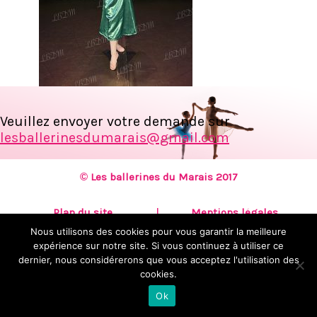
Veuillez envoyer votre demande sur
lesballerinesdumarais@gmail.com
© Les ballerines du Marais 2017
Plan du site
Mentions légales
Nous utilisons des cookies pour vous garantir la meilleure
expérience sur notre site. Si vous continuez à utiliser ce
Création :
KOOKline
dernier, nous considérerons que vous acceptez l'utilisation des
cookies.
Ok