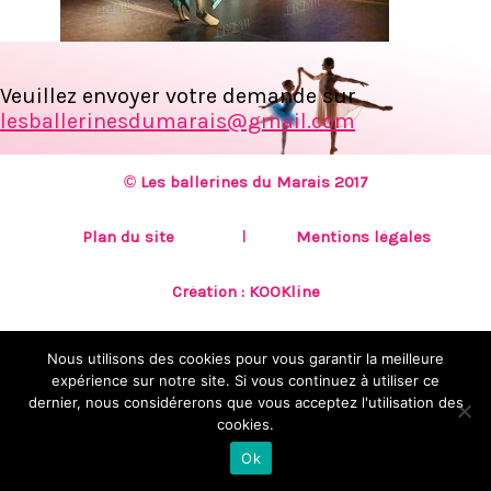
Veuillez envoyer votre demande sur
lesballerinesdumarais@gmail.com
© Les ballerines du Marais 2017
Plan du site
Mentions légales
Création :
KOOKline
Nous utilisons des cookies pour vous garantir la meilleure
expérience sur notre site. Si vous continuez à utiliser ce
dernier, nous considérerons que vous acceptez l'utilisation des
cookies.
Ok