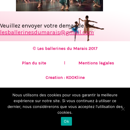
Veuillez envoyer votre demande sur
lesballerinesdumarais@gmail.com
© Les ballerines du Marais 2017
Plan du site
Mentions légales
Création :
KOOKline
Nous utilisons des cookies pour vous garantir la meilleure
expérience sur notre site. Si vous continuez à utiliser ce
dernier, nous considérerons que vous acceptez l'utilisation des
cookies.
Ok