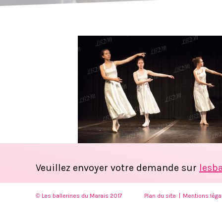
Veuillez envoyer votre demande sur
lesb
© Les ballerines du Marais 2017
Plan du site
Mentions léga