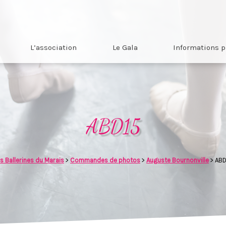
L’association
Le Gala
Informations p
ABD15
s Ballerines du Marais
>
Commandes de photos
>
Auguste Bournonville
>
ABD