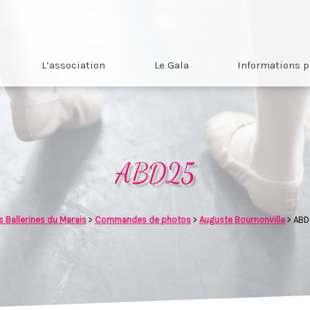
L’association
Le Gala
Informations p
ABD25
s Ballerines du Marais
>
Commandes de photos
>
Auguste Bournonville
>
ABD