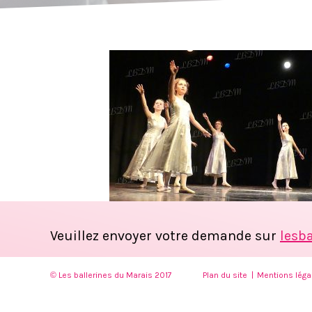
Veuillez envoyer votre demande sur
lesb
© Les ballerines du Marais 2017
Plan du site
Mentions léga