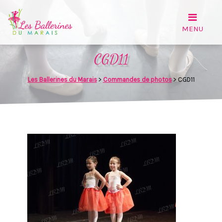
CGD11
Les Ballerines du Marais
>
Commandes de photos
>
CGD11