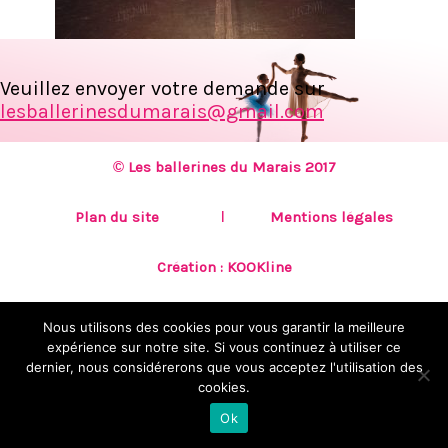
Veuillez envoyer votre demande sur
lesballerinesdumarais@gmail.com
© Les ballerines du Marais 2017
Plan du site
Mentions légales
Création :
KOOKline
Nous utilisons des cookies pour vous garantir la meilleure
expérience sur notre site. Si vous continuez à utiliser ce
dernier, nous considérerons que vous acceptez l'utilisation des
cookies.
Ok