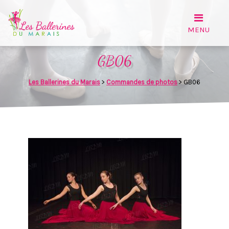
GB06
Les Ballerines du Marais
>
Commandes de photos
>
GB06