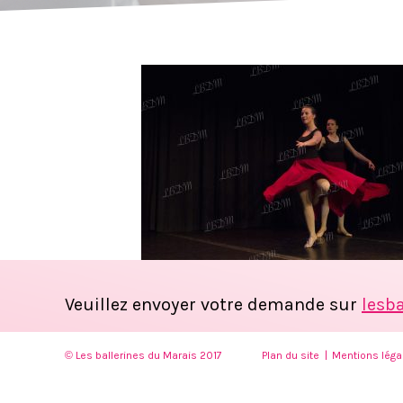
Veuillez envoyer votre demande sur
lesb
© Les ballerines du Marais 2017
Plan du site
Mentions léga