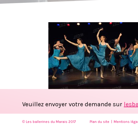
Veuillez envoyer votre demande sur
lesb
© Les ballerines du Marais 2017
Plan du site
Mentions léga