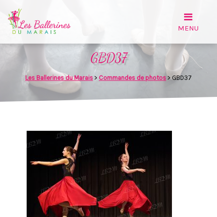
GBD37
Les Ballerines du Marais
>
Commandes de photos
>
GBD37