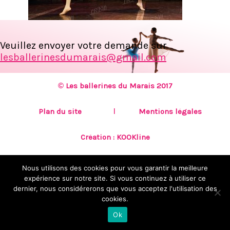
Veuillez envoyer votre demande sur
lesballerinesdumarais@gmail.com
© Les ballerines du Marais 2017
Plan du site
Mentions légales
Création :
KOOKline
Nous utilisons des cookies pour vous garantir la meilleure
expérience sur notre site. Si vous continuez à utiliser ce
dernier, nous considérerons que vous acceptez l'utilisation des
cookies.
Ok